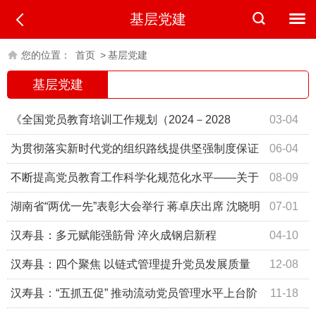
基层党建
您的位置：
首页
>
基层党建
基层党建
《全国党员教育培训工作规划（2024－2028
03-04
年）》
为贯彻落实新时代党的组织路线提供坚强制度保证
06-04
——中央组织部负责人就印发《中国共产党组织工作条例》
不断提高党员教育工作科学化规范化水平——关于
08-09
答记者问
党员教育工作用词
湖南省“两优一先”表彰大会举行 蒋卓庆出席 沈晓明
07-01
讲话 毛伟明主持
汉寿县：多元赋能强筋骨 淬火成钢启新程
04-10
汉寿县：四个聚焦 以链式管理提升党员发展质量
12-08
汉寿县：“五抓五促” 推动流动党员管理水平上台阶
11-18