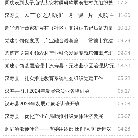
周功表到太子庙镇太安村调研软弱涣散村党组织整
07-21
顿工作
汉寿县：以三“心”之力助推“一月一课一片一实践”主
11-20
题党日提质增效
周平调研聂家桥乡村（社区）党组织书记后备力量
10-10
培养工作
党建引领促发展 产业融合谱新篇——常德市党建
09-29
引领农村产业融合发展专题培训重点班侧记
常德市党建引领农村产业融合发展专题培训重点班
09-24
开班
党建引领基层治理丨汉寿县：无物业小区治理从“无
08-30
人管”到“共治理”
汉寿县：扎实推进教育系统社会组织党建工作
05-22
汉寿县召开2024年发展党员业务培训会
05-17
汉寿县2024年发展对象培训班开班
05-08
汉寿县：优化产业布局助推村级集体经济发展
05-07
洞庭渔歌传佳音——省委组织部“田间课堂”走进汉
04-28