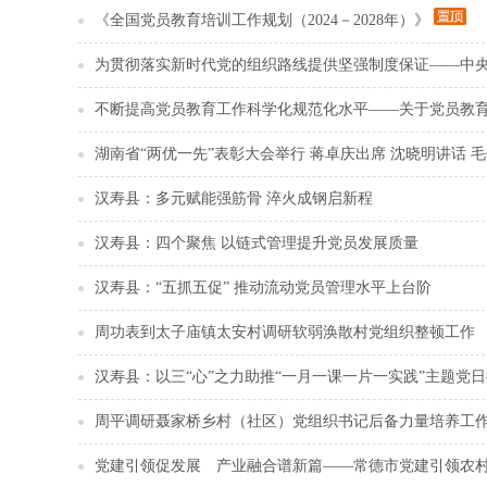
《全国党员教育培训工作规划（2024－2028年）》
为贯彻落实新时代党的组织路线提供坚强制度保证——中
不断提高党员教育工作科学化规范化水平——关于党员教
湖南省“两优一先”表彰大会举行 蒋卓庆出席 沈晓明讲话 
汉寿县：多元赋能强筋骨 淬火成钢启新程
汉寿县：四个聚焦 以链式管理提升党员发展质量
汉寿县：“五抓五促” 推动流动党员管理水平上台阶
周功表到太子庙镇太安村调研软弱涣散村党组织整顿工作
汉寿县：以三“心”之力助推“一月一课一片一实践”主题党
周平调研聂家桥乡村（社区）党组织书记后备力量培养工
党建引领促发展 产业融合谱新篇——常德市党建引领农