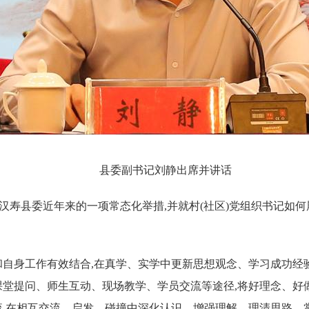
县委副书记刘静出席并讲话
是汉寿县委近年来的一项常态化举措,并就村(社区)党组织书记如
和自身工作有效结合,在真学、实学中更新思想观念、学习成功经
课堂提问、师生互动、现场教学、学员交流等途径,将好理念、好
流,在相互交流、启发、碰撞中深化认识、增强理解、理清思路、