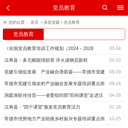
党员教育
您的位置：
首页
>
基层党建
>
党员教育
党员教育
《全国党员教育培训工作规划（2024－2028
03-04
年）》
汉寿县：多元赋能强筋骨 淬火成钢启新程
04-10
党建引领促发展 产业融合谱新篇——常德市党建
09-29
引领农村产业融合发展专题培训重点班侧记
常德市党建引领农村产业融合发展专题培训重点班
09-24
开班
洞庭渔歌传佳音——省委组织部“田间课堂”走进汉
04-28
寿县
汉寿县：“四个课堂”激发党员教育活力
01-16
常德市优势地方产业助推乡村振兴专题培训重点班
10-25