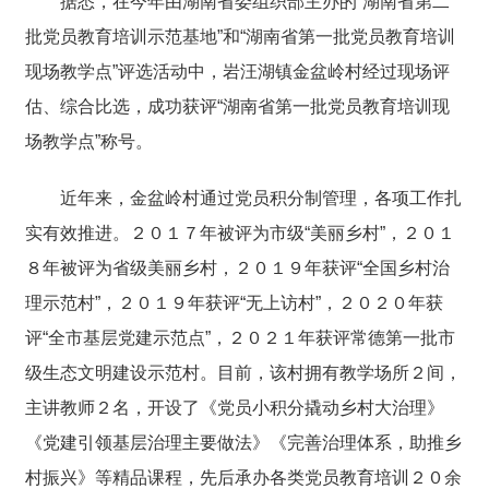
据悉，在今年由湖南省委组织部主办的“湖南省第二
批党员教育培训示范基地”和“湖南省第一批党员教育培训
现场教学点”评选活动中，岩汪湖镇金盆岭村经过现场评
估、综合比选，成功获评“湖南省第一批党员教育培训现
场教学点”称号。
近年来，金盆岭村通过党员积分制管理，各项工作扎
实有效推进。２０１７年被评为市级“美丽乡村”，２０１
８年被评为省级美丽乡村，２０１９年获评“全国乡村治
理示范村”，２０１９年获评“无上访村”，２０２０年获
评“全市基层党建示范点”，２０２１年获评常德第一批市
级生态文明建设示范村。目前，该村拥有教学场所２间，
主讲教师２名，开设了《党员小积分撬动乡村大治理》
《党建引领基层治理主要做法》《完善治理体系，助推乡
村振兴》等精品课程，先后承办各类党员教育培训２０余