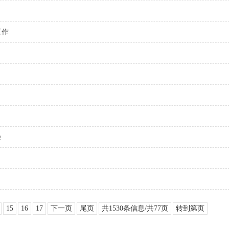
工作
会
15
16
17
下一页
尾页
共1530条信息/共77页
转到第
页