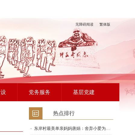
无障碍阅读
繁体版
建设
党务服务
基层党建
热点排行
东岸村最美单亲妈妈唐娟：舍弃小爱为…