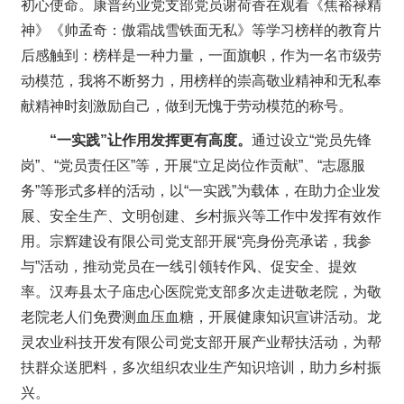
初心使命。康普药业党支部党员谢荷香在观看《焦裕禄精
神》《帅孟奇：傲霜战雪铁面无私》等学习榜样的教育片
后感触到：榜样是一种力量，一面旗帜，作为一名市级劳
动模范，我将不断努力，用榜样的崇高敬业精神和无私奉
献精神时刻激励自己，做到无愧于劳动模范的称号。
“一实践”让作用发挥更有高度。
通过设立“党员先锋
岗”、“党员责任区”等，开展“立足岗位作贡献”、“志愿服
务”等形式多样的活动，以“一实践”为载体，在助力企业发
展、安全生产、文明创建、乡村振兴等工作中发挥有效作
用。宗辉建设有限公司党支部开展“亮身份亮承诺，我参
与”活动，推动党员在一线引领转作风、促安全、提效
率。汉寿县太子庙忠心医院党支部多次走进敬老院，为敬
老院老人们免费测血压血糖，开展健康知识宣讲活动。龙
灵农业科技开发有限公司党支部开展产业帮扶活动，为帮
扶群众送肥料，多次组织农业生产知识培训，助力乡村振
兴。