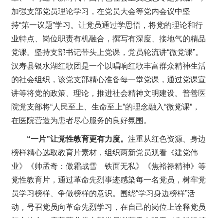
加强支部党员理论学习，在党员大会等党内会议中坚
持“第一议题”学习。让党员通过学思悟，将党的理论和行
业特点、岗位职责有机融合，撰写有深度、接地气的精品
党课。坚持支部书记带头上党课，党员轮流讲“微党课”。
汉寿县银水湖红歌团是一个以唱响红歌丰富群众精神生活
的社会组织，该党支部精心准备每一堂党课，通过党课宣
讲等将党的政策、理论，推进社会精神文明建设。普善医
院党支部将“人民至上、生命至上”的理念融入“微党课”，
在医院营造为患者尽心服务的良好氛围。
“一片”让党性教育更有力度。
注重从红色资源、身边
榜样精心选取教育片素材，组织两新党员观看《建党伟
业》《帅孟奇：傲霜战雪 铁面无私》《焦裕禄精神》等
党性教育片，通过革命先烈事迹感染每一名党员，树牢党
员学习榜样、争做榜样的意识。围绕“学习身边榜样”活
动，号召党员向革命先烈学习，在自己的岗位上诠释党员