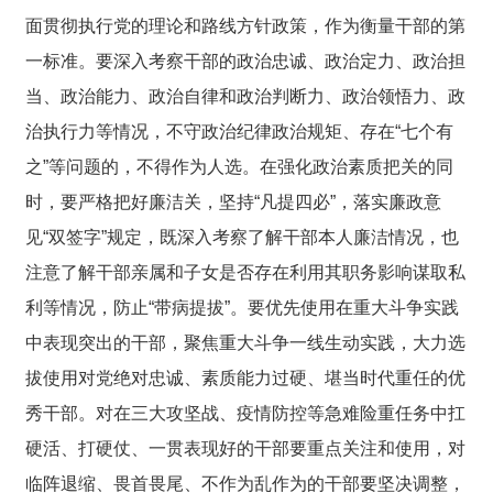
面贯彻执行党的理论和路线方针政策，作为衡量干部的第
一标准。要深入考察干部的政治忠诚、政治定力、政治担
当、政治能力、政治自律和政治判断力、政治领悟力、政
治执行力等情况，不守政治纪律政治规矩、存在“七个有
之”等问题的，不得作为人选。在强化政治素质把关的同
时，要严格把好廉洁关，坚持“凡提四必”，落实廉政意
见“双签字”规定，既深入考察了解干部本人廉洁情况，也
注意了解干部亲属和子女是否存在利用其职务影响谋取私
利等情况，防止“带病提拔”。要优先使用在重大斗争实践
中表现突出的干部，聚焦重大斗争一线生动实践，大力选
拔使用对党绝对忠诚、素质能力过硬、堪当时代重任的优
秀干部。对在三大攻坚战、疫情防控等急难险重任务中扛
硬活、打硬仗、一贯表现好的干部要重点关注和使用，对
临阵退缩、畏首畏尾、不作为乱作为的干部要坚决调整，