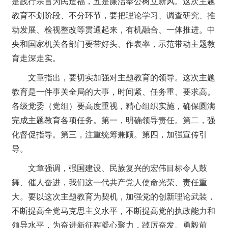
是践行宗旨为民造福，五是廉洁奉公树立新风。这次主题
教育不划阶段、不分环节，要把理论学习、调查研究、推
动发展、检视整改等贯通起来，有机融合、一体推进。中
央和国家机关各部门要带好头、作表率，示范带动主题教
育走深走实。
文章指出，要切实加强对主题教育的领导。这次主题
教育是一件事关全局的大事，时间紧、任务重、要求高。
各级党委（党组）要高度重视，精心组织实施，确保圆满
完成主题教育各项任务。第一，明确领导责任。第二，强
化督促指导。第三，注重统筹兼顾。第四，加强宣传引
导。
文章强调，强国建设、民族复兴的宏伟目标令人鼓
舞、催人奋进，我们这一代共产党人使命光荣、责任重
大。要以这次主题教育为契机，加强党的创新理论武装，
不断提高全党马克思主义水平，不断提高党的执政能力和
领导水平，为奋进新征程凝心聚力，踔厉奋发、勇毅前