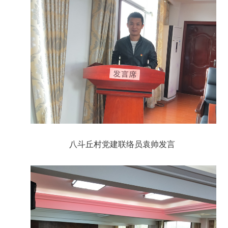
八斗丘村党建联络员袁帅发言