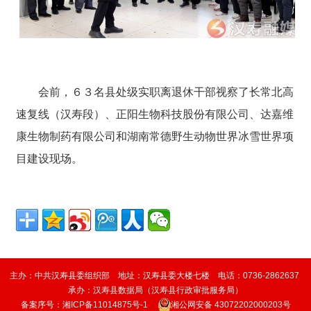
会前，６３名县处级实职离退休干部视察了长常北高
速复线（汉寿段）、正阳生物科技股份有限公司、达嘉维
康生物制药有限公司和湖南常德野生动物世界冰雪世界项
目建设现场。
主办：中共汉寿县委组织部 地址：汉寿县委大楼七楼 电话：0736-2862637
承办：
汉寿县数据局（
汉寿县行政审批服务局
）
备案序号：
湘ICP备11014875号-1
湘公网安备 43072202000203号