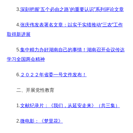
3.
深刻把握‘五个必由之路’的重要认识”系列评论文章
4.
张庆伟发表署名文章：以实干实绩推动“三农”工作
取得新进展
5.
集中精力办好湖南自己的事情！湖南召开会议传达
学习全国两会精神
6.
２０２２年省委一号文件发布！
二、开展党性教育
1.
文献纪录片：《我们，从延安走来》（共三集）
2.
微电影：《梦里花》