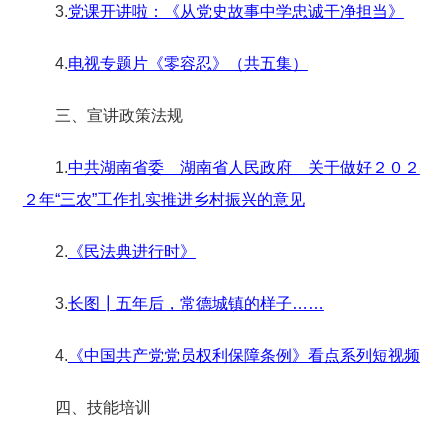
3.
党课开讲啦：《从党史故事中学忠诚干净担当》
4.
电视专题片《零容忍》（共五集）
三、宣讲政策法规
1.
中共湖南省委 湖南省人民政府 关于做好２０２
２年“三农”工作扎实推进乡村振兴的意见
2.
《民法典进行时》
3.
长图┃五年后，常德城镇的样子……
4.
《中国共产党党员权利保障条例》看点系列短视频
四、技能培训